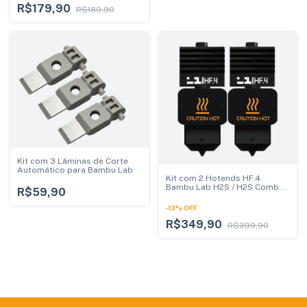
R$179,90
R$189,90
Kit com 3 Lâminas de Corte
Automático para Bambu Lab
Kit com 2 Hotends HF.4
Bambu Lab H2S / H2S Combo /
R$59,90
H2D / H2D Combo | Alta
Performance
-
13
%
OFF
R$349,90
R$399,90