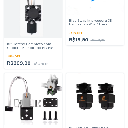
Bico Swap Impressora 3D
Bambu Lab A1 e A1 mini
-
41
%
OFF
R$19,90
R$33,90
Kit Hotend Completo com
Cooler – Bambu Lab P1 / P1S
0.4mm
-
18
%
OFF
R$309,90
R$379,90
Kit com 2 Hotends HF.6