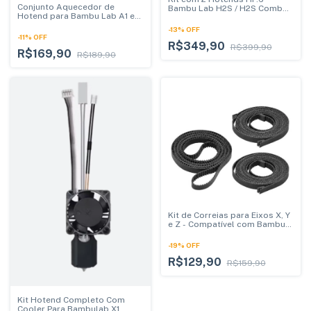
Conjunto Aquecedor de
Bambu Lab H2S / H2S Combo /
Hotend para Bambu Lab A1 e
H2D / H2D Combo | Alta
A1 Mini
Performance
-
13
%
OFF
-
11
%
OFF
R$349,90
R$399,90
R$169,90
R$189,90
Kit de Correias para Eixos X, Y
e Z - Compatível com Bambu
Lab X1, P1P e P1S
-
19
%
OFF
R$129,90
R$159,90
Kit Hotend Completo Com
Cooler Para Bambulab X1