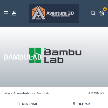
0
BAMBULAB
12 produtos
Início
>
Todos os Modelos
>
BambuLab
ORDENAR
FILTRAR