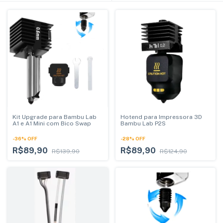
Kit Upgrade para Bambu Lab
Hotend para Impressora 3D
A1 e A1 Mini com Bico Swap
Bambu Lab P2S
-
36
%
OFF
-
28
%
OFF
R$89,90
R$89,90
R$139,90
R$124,90