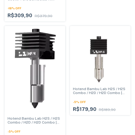
Carbon (x1c) - 0.4mm
-
18
%
OFF
R$309,90
R$379,90
Hotend Bambu Lab H2S / H2S
Combo / H2D / H2D Combo |
Alta Performance HF.6 -
0.6mm
-
5
%
OFF
R$179,90
R$189,90
Hotend Bambu Lab H2S / H2S
Combo / H2D / H2D Combo |
Alta Performance HF.4 -
0.4mm
-
5
%
OFF