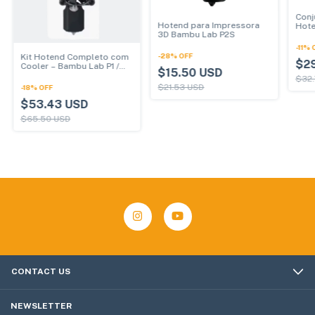
Conj
Hotend para Impressora
Hote
3D Bambu Lab P2S
e A1 
-
11
%
-
28
%
OFF
Kit Hotend Completo com
$2
Cooler – Bambu Lab P1 /
$15.50 USD
P1S
$32.
$21.53 USD
-
18
%
OFF
$53.43 USD
$65.50 USD
CONTACT US
NEWSLETTER