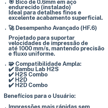
🎯
Bico de 0.6mm em aço
endurecido (instalado)
Ideal para detalhes finos e
excelente acabamento superficial.
🚀
Desempenho Avançado (HF.6)
Projetado para suportar
velocidades de impressão de
até
1000 mm/s
, mantendo precisão
e fluxo uniforme.
🧩
Compatibilidade Ampla:
✔️ Bambu Lab H2S
✔️ H2S Combo
✔️ H2D
✔️ H2D Combo
Benefícios para o Usuário:
Impressões mais rápidas sem